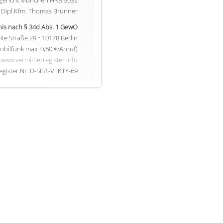
gericht München HRB 5032
: Dipl.Kfm. Thomas Brunner
nis nach § 34d Abs. 1 GewO
ite Straße 29 • 10178 Berlin
obilfunk max. 0,60 €/Anruf)
www.vermittlerregister.info
egister Nr. D-5I51-VFKTY-69